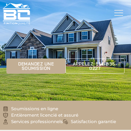
DEMANDEZ UNE
APPELEZ: 514-835-
SOUMISSION
0227
Soumissions en ligne
Entièrement licencié et assuré
Services professionnels
Satisfaction garantie