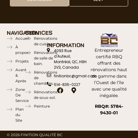
NAVIGATION
SERVICES
Accueil
Rénovations
de cuisine.
INFORMATION
À
Entrepreneur
4093 Rue
propos
Rénovations
d'Auteuil,
certifié RBQ
de salle de
Projets
Montréal, QC, H9H
offrant des
bain.
2V3, Canada
rénovations haut
Avant
Rénovations
&
de gamme dans
finitionbc@gmail.com
de
Après
l’Ouest de l’île
chambres.
514-835-0227
avec une qualité
Zone
Rénovations
inégalée.
De
de sous-sol.
Service
RBQ#: 5784-
Peinture
Plan
9430-01
du
Site
© 2026 FINITION QUALITÉ BC