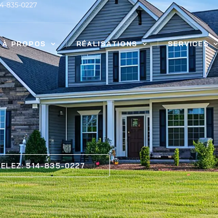
14-835-0227
À PROPOS
RÉALISATIONS
SERVICES
ELEZ: 514-835-0227