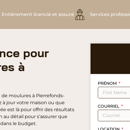
Entièrement licencié et assuré
Services profess
ance pour
res à
PRÉNOM
on de moulures à Pierrefonds-
 à jour votre maison ou que
COURRIEL
e est là pour offrir des résultats
 au détail pour s’assurer que
 dans le budget.
LOCATION