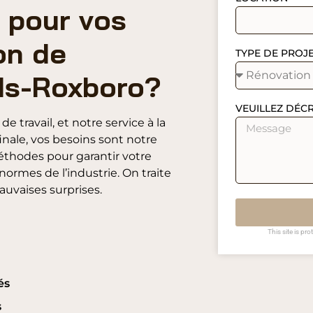
 pour vos
on de
TYPE DE PROJ
ds-Roxboro?
VEUILLEZ DÉC
 travail, et notre service à la
 finale, vos besoins sont notre
méthodes pour garantir votre
normes de l’industrie. On traite
auvaises surprises.
This site is p
és
s