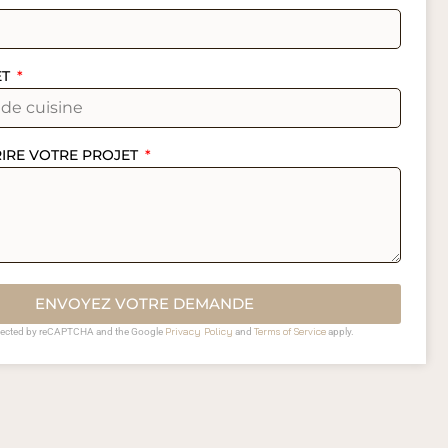
ET
RIRE VOTRE PROJET
ENVOYEZ VOTRE DEMANDE
Privacy Policy
Terms of Service
rotected by reCAPTCHA and the Google
and
apply.