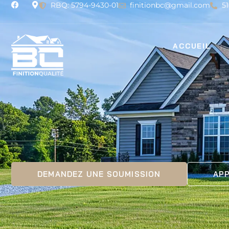
RBQ: 5794-9430-01
finitionbc@gmail.com
5
ACCUEIL
DEMANDEZ UNE SOUMISSION
APP