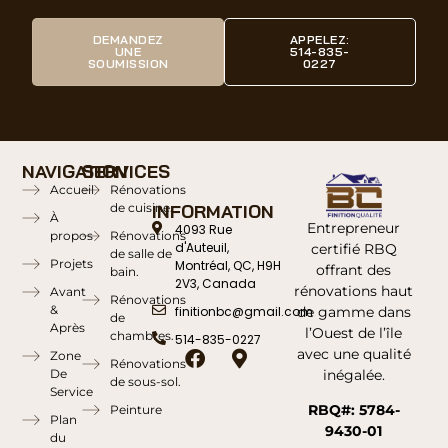
DEMANDEZ
APPELEZ:
UNE
514-835-
SOUMISSION
0227
NAVIGATION
SERVICES
Accueil
Rénovations
de cuisine.
INFORMATION
À
Entrepreneur
4093 Rue
propos
Rénovations
d'Auteuil,
certifié RBQ
de salle de
Projets
Montréal, QC, H9H
offrant des
bain.
2V3, Canada
rénovations haut
Avant
Rénovations
&
de gamme dans
finitionbc@gmail.com
de
Après
l’Ouest de l’île
chambres.
514-835-0227
avec une qualité
Zone
Rénovations
inégalée.
De
de sous-sol.
Service
RBQ#: 5784-
Peinture
Plan
9430-01
du