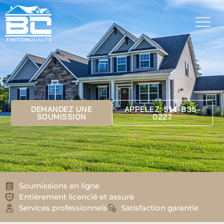
DEMANDEZ UNE
APPELEZ: 514-835-
SOUMISSION
0227
Soumissions en ligne
Entièrement licencié et assuré
Services professionnels
Satisfaction garantie