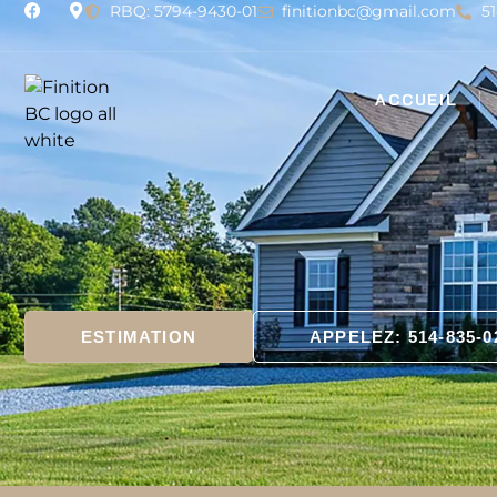
RBQ: 5794-9430-01
finitionbc@gmail.com
5
ACCUEIL
ESTIMATION
APPELEZ: 514-835-0