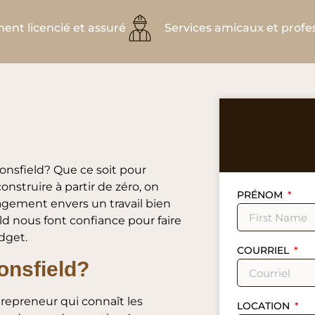
ent licencié et assuré
Services amicaux et profe
onsfield? Que ce soit pour
nstruire à partir de zéro, on
PRÉNOM
gagement envers un travail bien
eld nous font confiance pour faire
udget.
COURRIEL
onsfield?
trepreneur qui connaît les
LOCATION