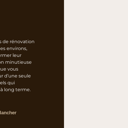
s de rénovation
les environs,
ormer leur
ion minutieuse
 Que vous
ur d’une seule
els qui
r à long terme.
plancher