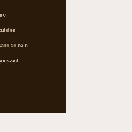
ure
cuisine
alle de bain
sous-sol