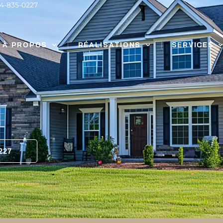
14-835-0227
À PROPOS
RÉALISATIONS
SERVICES
227