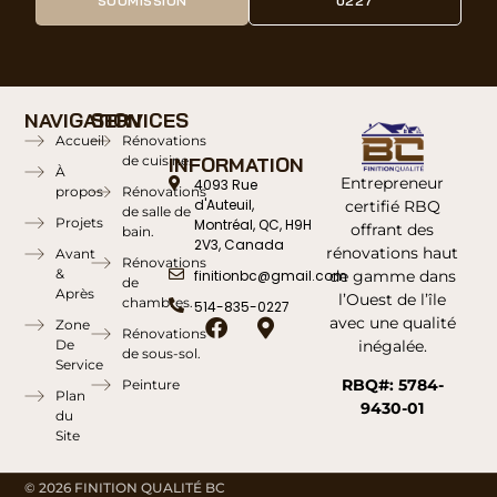
SOUMISSION
0227
NAVIGATION
SERVICES
Accueil
Rénovations
de cuisine.
INFORMATION
À
Entrepreneur
4093 Rue
propos
Rénovations
d'Auteuil,
certifié RBQ
de salle de
Projets
Montréal, QC, H9H
offrant des
bain.
2V3, Canada
rénovations haut
Avant
Rénovations
&
de gamme dans
finitionbc@gmail.com
de
Après
l’Ouest de l’île
chambres.
514-835-0227
avec une qualité
Zone
Rénovations
inégalée.
De
de sous-sol.
Service
RBQ#: 5784-
Peinture
Plan
9430-01
du
Site
© 2026 FINITION QUALITÉ BC