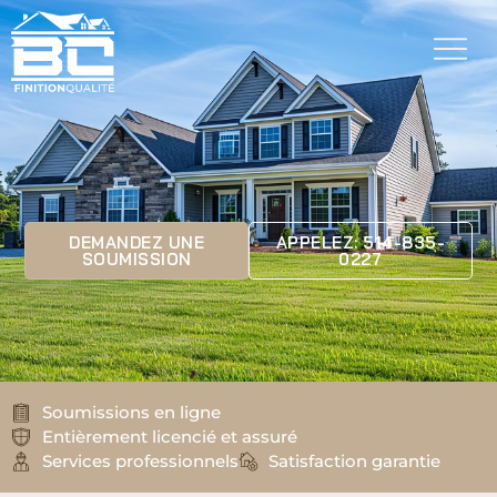
DEMANDEZ UNE
APPELEZ: 514-835-
SOUMISSION
0227
Soumissions en ligne
Entièrement licencié et assuré
Services professionnels
Satisfaction garantie